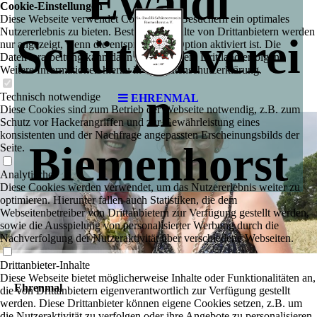
Ewaldi
Cookie-Einstellungen
Diese Webseite verwendet Cookies, um Besuchern ein optimales
Nutzererlebnis zu bieten. Bestimmte Inhalte von Drittanbietern werden
Schützenverei
nur angezeigt, wenn die entsprechende Option aktiviert ist. Die
Datenverarbeitung kann dann auch in einem Drittland erfolgen.
Weitere Informationen hierzu in der Datenschutzerklärung.
n
Technisch notwendige
EHRENMAL
Diese Cookies sind zum Betrieb der Webseite notwendig, z.B. zum
Schutz vor Hackerangriffen und zur Gewährleistung eines
konsistenten und der Nachfrage angepassten Erscheinungsbilds der
Biemenhorst
Seite.
Analytische
Diese Cookies werden verwendet, um das Nutzererlebnis weiter zu
optimieren. Hierunter fallen auch Statistiken, die dem
Webseitenbetreiber von Drittanbietern zur Verfügung gestellt werden,
sowie die Ausspielung von personalisierter Werbung durch die
Nachverfolgung der Nutzeraktivität über verschiedene Webseiten.
Drittanbieter-Inhalte
Diese Webseite bietet möglicherweise Inhalte oder Funktionalitäten an,
Ehrenmal
die von Drittanbietern eigenverantwortlich zur Verfügung gestellt
werden. Diese Drittanbieter können eigene Cookies setzen, z.B. um
die Nutzeraktivität zu verfolgen oder ihre Angebote zu personalisieren