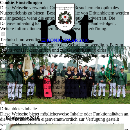
rst
Cookie-Einstellungen
Diese Webseite verwendet Cookies, um Besuchern ein optimales
Nutzererlebnis zu bieten. Bestimmte Inhalte von Drittanbietern werden
nur angezeigt, wenn die entsprechende Option aktiviert ist. Die
Datenverarbeitung kann dann auch in einem Drittland erfolgen.
Weitere Informationen hierzu in der Datenschutzerklärung.
Technisch notwendige
KÖNIGSPAAR 2016
Diese Cookies sind zum Betrieb der Webseite notwendig, z.B. zum
Schutz vor Hackerangriffen und zur Gewährleistung eines
konsistenten und der Nachfrage angepassten Erscheinungsbilds der
Seite.
Analytische
Diese Cookies werden verwendet, um das Nutzererlebnis weiter zu
optimieren. Hierunter fallen auch Statistiken, die dem
Webseitenbetreiber von Drittanbietern zur Verfügung gestellt werden,
sowie die Ausspielung von personalisierter Werbung durch die
Nachverfolgung der Nutzeraktivität über verschiedene Webseiten.
Drittanbieter-Inhalte
Diese Webseite bietet möglicherweise Inhalte oder Funktionalitäten an,
Königspaar 2016
die von Drittanbietern eigenverantwortlich zur Verfügung gestellt
werden. Diese Drittanbieter können eigene Cookies setzen, z.B. um
die Nutzeraktivität zu verfolgen oder ihre Angebote zu personalisieren